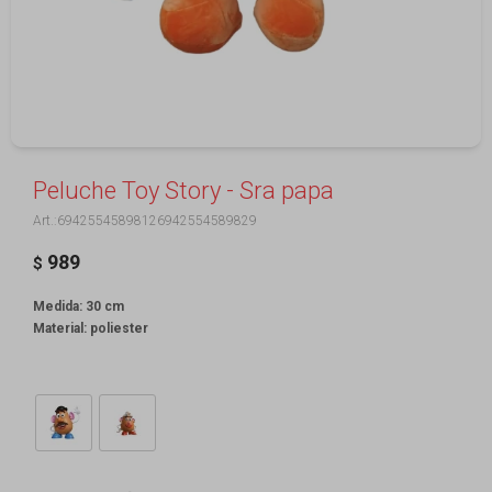
Peluche Toy Story - Sra papa
69425545898126942554589829
989
$
Medida: 30 cm
Material: poliester