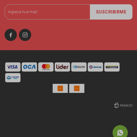
SUSCRIBIRME


© Copyright 2026 / Miniso Uruguay