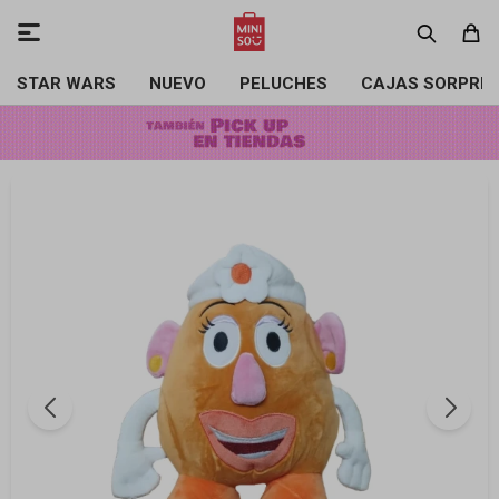

STAR WARS
NUEVO
PELUCHES
CAJAS SORPRE