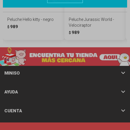
Peluche Hello kitty - negro
Peluche Jurassic World -
Velociraptor
989
$
989
$
MINISO
AYUDA
CUENTA