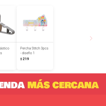
ástico
Percha Stitch 3pcs
is
- diseño 1
219
$