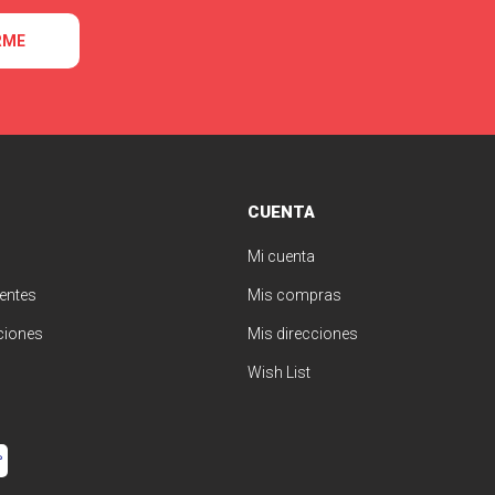
RME
CUENTA
Mi cuenta
entes
Mis compras
ciones
Mis direcciones
Wish List