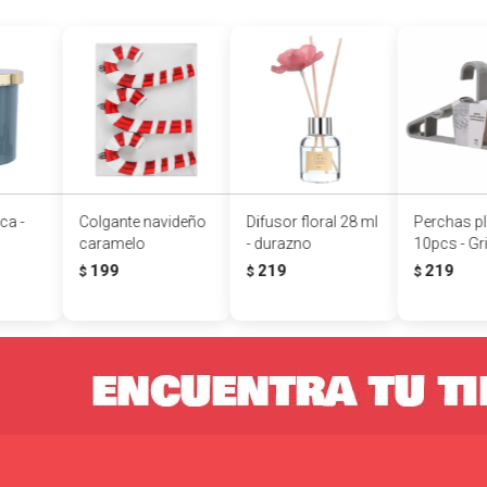
ca -
Colgante navideño
Difusor floral 28 ml
Perchas pl
caramelo
- durazno
10pcs - Gr
199
219
219
$
$
$