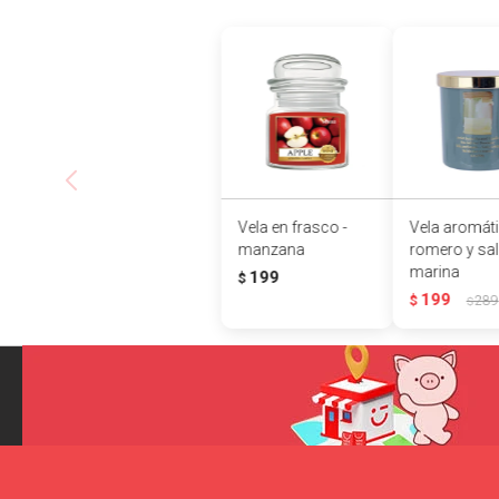
Vela en frasco -
Vela aromáti
manzana
romero y sal
marina
199
$
199
$
289
$