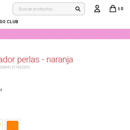
0
$
ISO CLUB
dor perlas - naranja
056941377425529
l