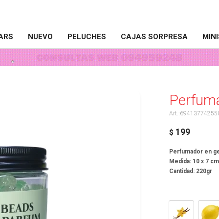
ARS
NUEVO
PELUCHES
CAJAS SORPRESA
MIN
Perfuma
69413774255
199
$
Perfumador en ge
Medida: 10 x 7 cm
Cantidad: 220gr