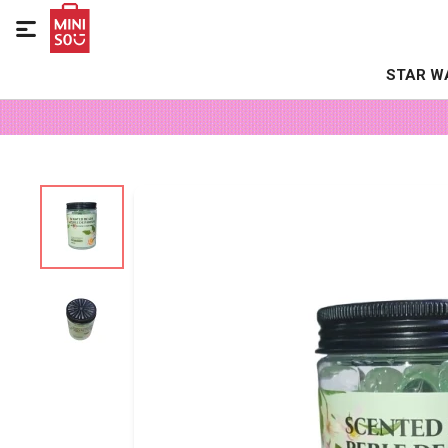

STAR W