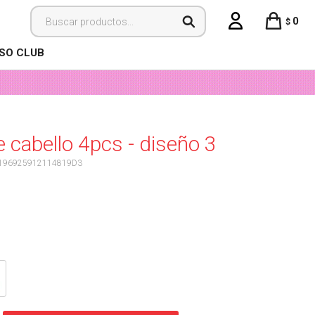
0
$
ISO CLUB
e cabello 4pcs - diseño 3
196925912114819D3