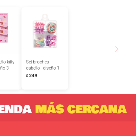
lo kitty
Set broches
eño 3
cabello - diseño 1
249
$