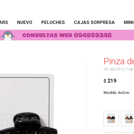
ARS
NUEVO
PELUCHES
CAJAS SORPRESA
MIN
Pinza d
69259121148
219
$
Medida: 4x2cm