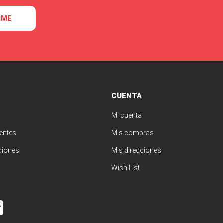
RME
CUENTA
Mi cuenta
entes
Mis compras
ciones
Mis direcciones
Wish List