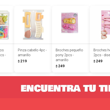
ios
Pinza cabello 4pc -
Broches pequeño
Broches hel
cs -
amarillo
pony 2pcs -
2pcs - dis
amarillo
219
249
$
$
249
$