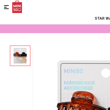

STAR W