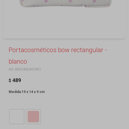
Portacosméticos bow rectangular -
blanco
6937492401951
489
$
Medida:19 x 14 x 9 cm