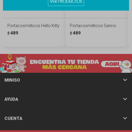
Portacosméticos Hello Kitty
Portacosméticos Sanrio
489
489
$
$
MINISO
AYUDA
CUENTA