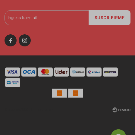
SUSCRIBIRME


© Copyright 2026 / Miniso Uruguay