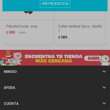
Peluche foods - pop
Collar rainbow 2pcs - diseño
1
389
$
489
$
389
$
MINISO
AYUDA
CUENTA