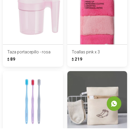
Taza portacepillo - rosa
Toallas pink x 3
89
219
$
$