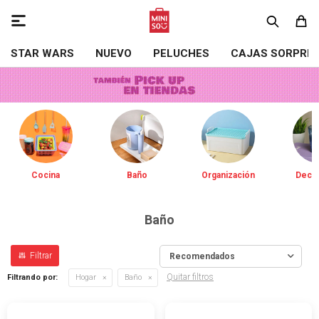

STAR WARS
NUEVO
PELUCHES
CAJAS SORPRE
Cocina
Baño
Organización
Decor
Baño
Recomendados
Quitar filtros
Filtrando por:
Hogar
Baño