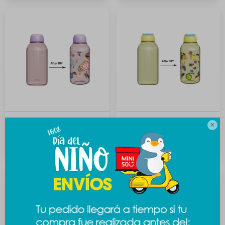
Botella DIY + stickers - rosa
Botella DIY + stickers -

amarillo
289
$
289
$