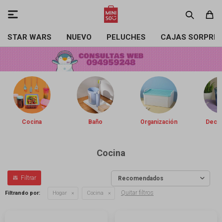

STAR WARS
NUEVO
PELUCHES
CAJAS SORPRE
Cocina
Baño
Organización
Decor
Cocina
Recomendados
Quitar filtros
Filtrando por:
Hogar
Cocina