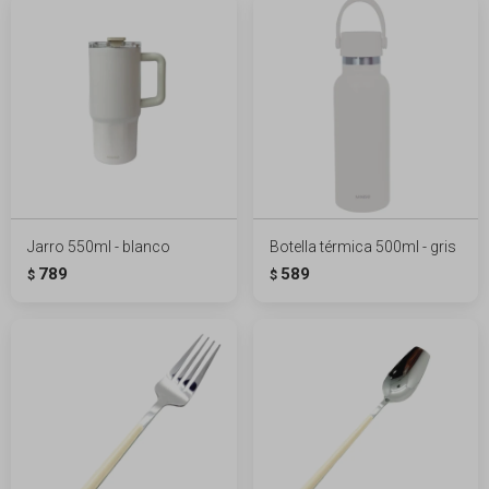
Jarro 550ml - blanco
Botella térmica 500ml - gris
789
589
$
$