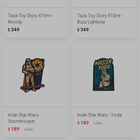
Taza Toy Story 410ml -
Taza Toy Story 410ml -
Woody
Buzz Lightyear
349
349
$
$
Imán Star Wars -
Imán Star Wars - Yoda
Stormtrooper
189
$
289
$
189
$
289
$