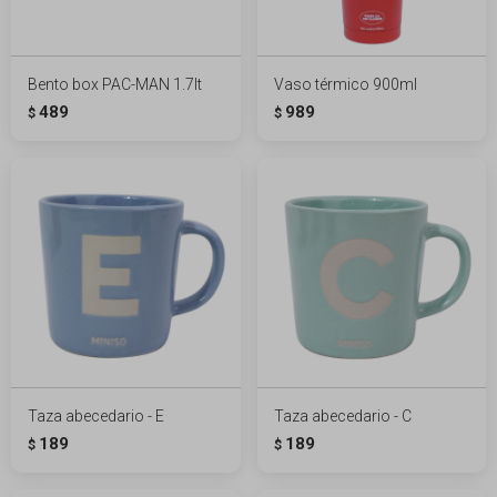
Bento box PAC-MAN 1.7lt
Vaso térmico 900ml
489
989
$
$
Taza abecedario - E
Taza abecedario - C
189
189
$
$