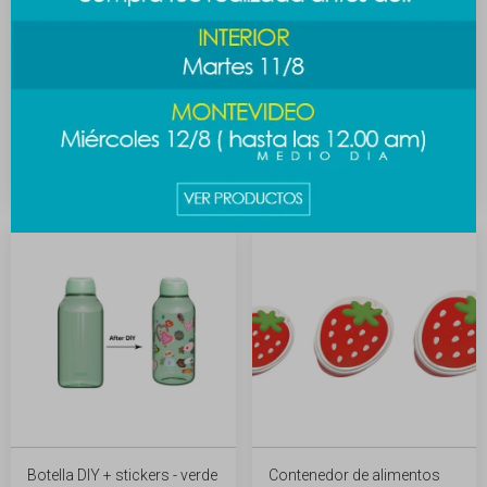
Botella DIY + stickers - azul
Botella DIY + stickers -
celeste
289
$
289
$
Botella DIY + stickers - verde
Contenedor de alimentos