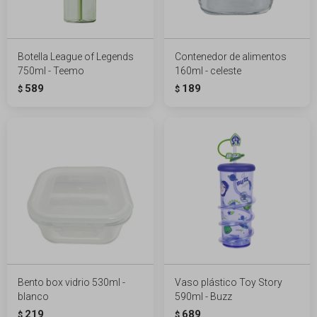
Botella League of Legends
Contenedor de alimentos
750ml - Teemo
160ml - celeste
589
189
$
$
Bento box vidrio 530ml -
Vaso plástico Toy Story
blanco
590ml - Buzz
219
689
$
$