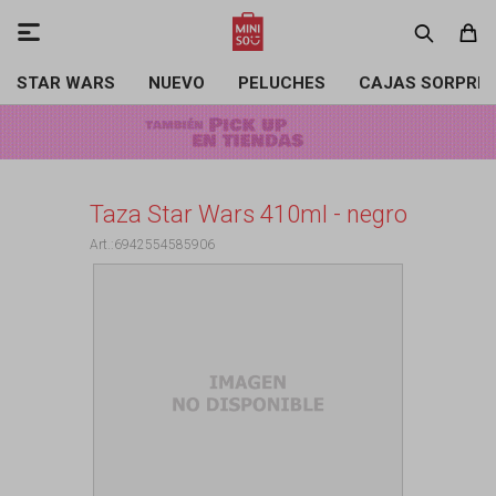

STAR WARS
NUEVO
PELUCHES
CAJAS SORPRE
Taza Star Wars 410ml - negro
6942554585906