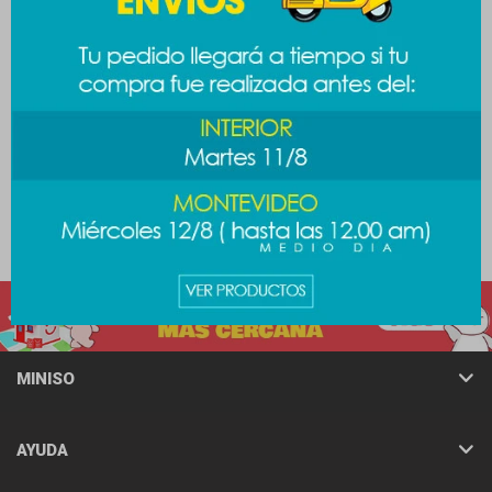
Bento box Sanrio - Kitty
Cubiertos chicas
superpoderosas - Bellota
389
$
389
$
MINISO
AYUDA