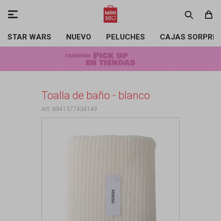

STAR WARS
NUEVO
PELUCHES
CAJAS SORPRE
Toalla de baño - blanco
6941377434149