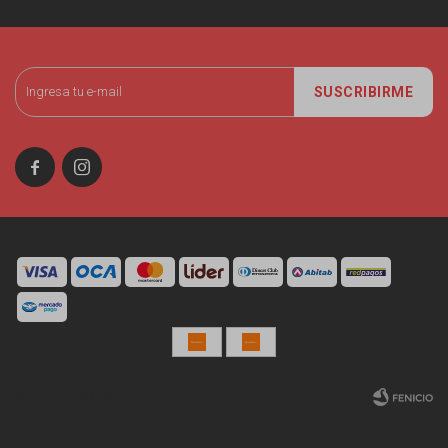
SUSCRIBIRME


© Copyright 2026 / Miniso Uruguay