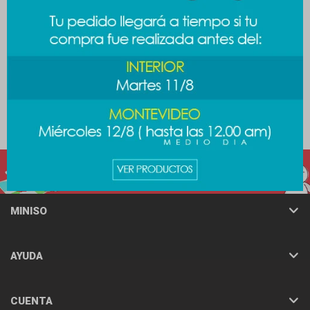
Cepillo dental Barbie - fucsia
Esponja de baño Sanrio -
Melody
289
$
289
$
MINISO
AYUDA
CUENTA