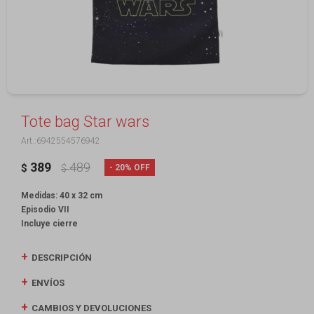
Tote bag Star wars
6942554576942
389
489
20
$
$
Medidas: 40 x 32 cm
Episodio VII
Incluye cierre
DESCRIPCIÓN
ENVÍOS
CAMBIOS Y DEVOLUCIONES