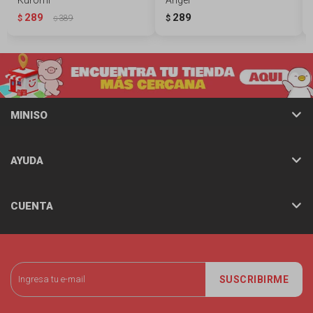
289
289
$
389
$
$
MINISO
AYUDA
CUENTA
SUSCRIBIRME