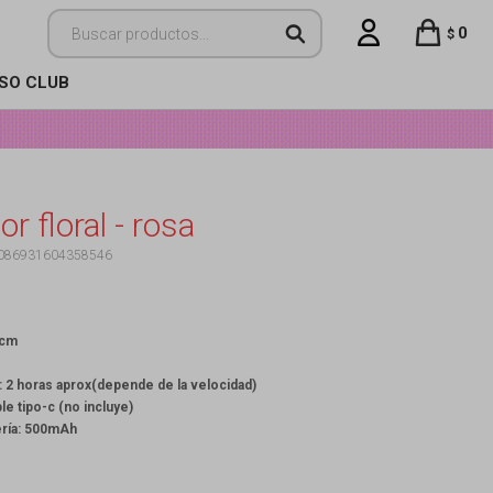
0
$
ISO CLUB
or floral - rosa
086931604358546
 cm
ía: 2 horas aprox(depende de la velocidad)
le tipo-c (no incluye)
ería: 500mAh