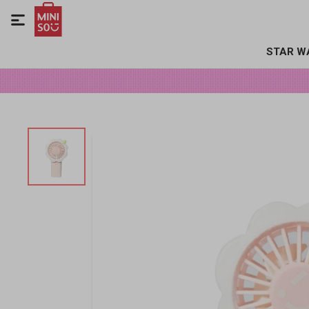

STAR W