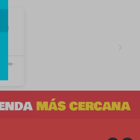
Sanrio -
oll