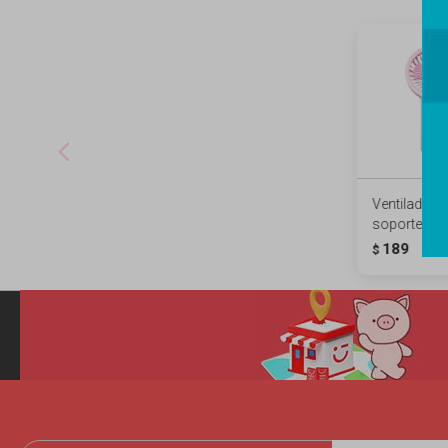
Ventilador 
soporte - r
189
$