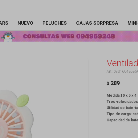
ARS
NUEVO
PELUCHES
CAJAS SORPRESA
MIN
Ventilad
69316043585
289
$
Medida:10 x 5 x 4
Tres velocidades
Utilidad de bater
Tipo de carga: cab
Capacidad de bat