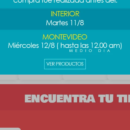
mini con
Mini ventilador -
Ventilador de mano
Veladora 
osa
blanco
- gris
Cinnamor
189
589
589
$
$
$