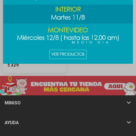
Delineador líquido - Nº3
329
$
MINISO
AYUDA