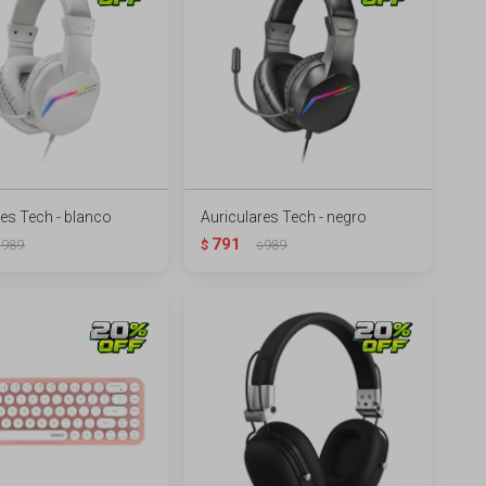
res Tech - blanco
Auriculares Tech - negro
791
989
$
989
$