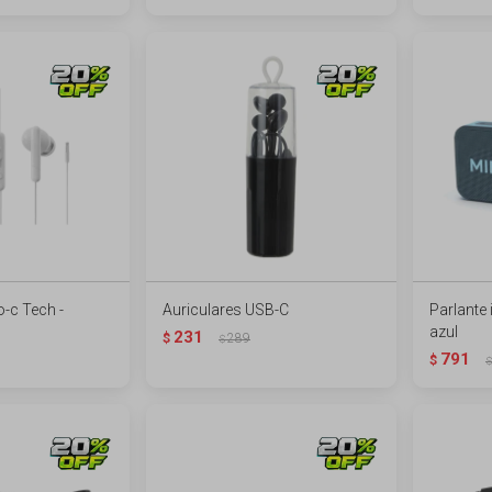
o-c Tech -
Auriculares USB-C
Parlante
azul
231
$
289
$
791
$
$