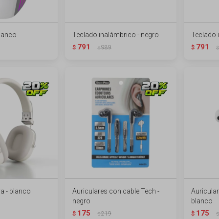
blanco
Teclado inalámbrico - negro
Teclado 
791
791
$
989
$
$
$
ra - blanco
Auriculares con cable Tech -
Auricula
negro
blanco
175
175
$
219
$
$
$