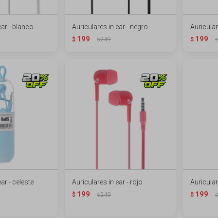
ear - blanco
Auriculares in ear - negro
Auricular
199
199
$
249
$
$
$
ar - celeste
Auriculares in ear - rojo
Auricular
199
199
$
249
$
$
$