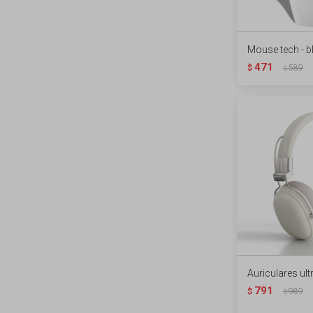
Mouse tech - 
471
$
589
$
Auriculares ult
791
$
989
$