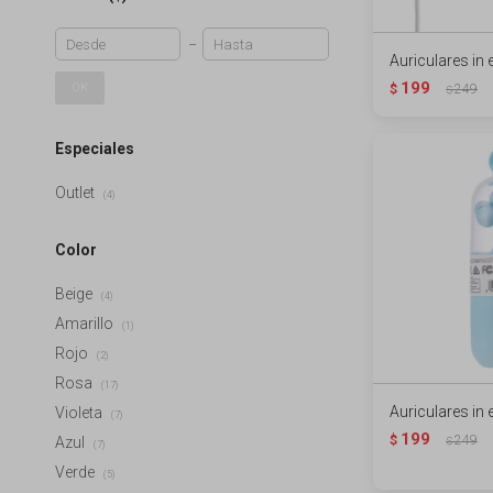
Auriculares in 
199
OK
$
249
$
Especiales
Outlet
(4)
Color
Beige
(4)
Amarillo
(1)
Rojo
(2)
Rosa
(17)
Auriculares in e
Violeta
(7)
199
$
249
Azul
$
(7)
Verde
(5)