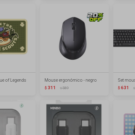
ue of Legends
Mouse ergonómico - negro
Set mous
311
631
$
389
$
$
$