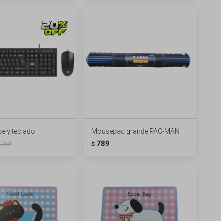
e y teclado
Mousepad grande PAC-MAN
789
789
$