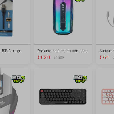
 USB-C - negro
Parlante inalámbrico con luces
Auricula
1.511
791
$
1.889
$
$
$