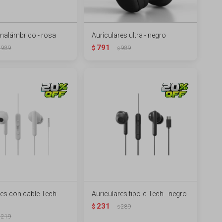
inalámbrico - rosa
Auriculares ultra - negro
791
989
$
989
$
res con cable Tech -
Auriculares tipo-c Tech - negro
231
$
289
$
219