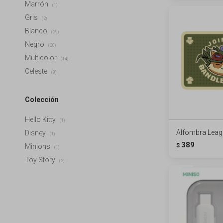
Marrón
(1)
Gris
(2)
Blanco
(29)
Negro
(30)
Multicolor
(14)
Celeste
(9)
Colección
Hello Kitty
(1)
Alfombra Leag
Disney
(1)
389
$
Minions
(1)
Toy Story
(2)