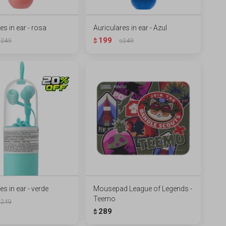
es in ear - rosa
Auriculares in ear - Azul
199
249
$
249
$
es in ear - verde
Mousepad League of Legends -
Teemo
249
289
$