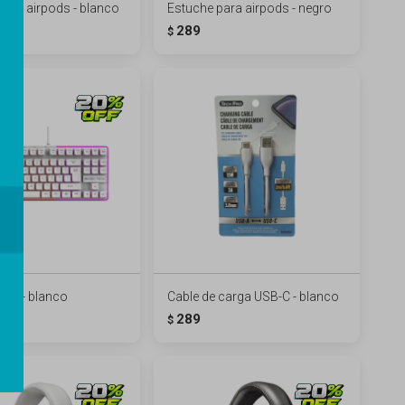
para airpods - blanco
Estuche para airpods - negro
289
$
LED - blanco
Cable de carga USB-C - blanco
289
989
$