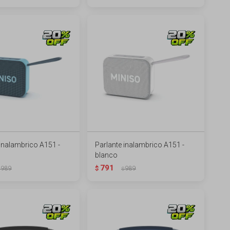
 inalambrico A151 -
Parlante inalambrico A151 -
blanco
791
989
$
989
$