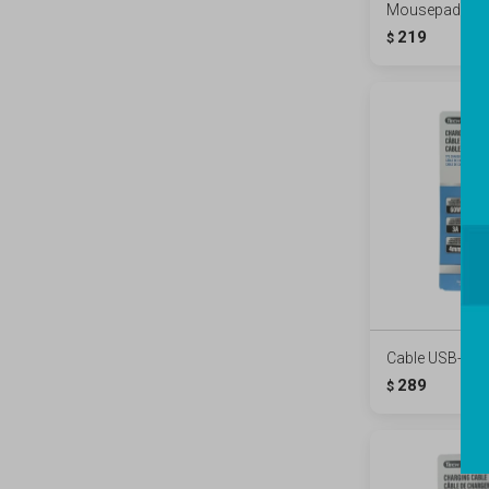
Mousepad mini
219
$
Cable USB-C a 
289
$