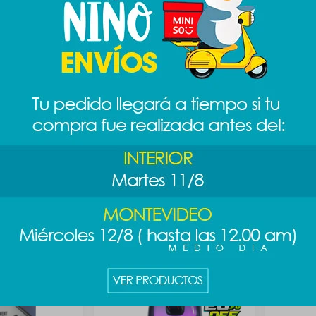
 - blanco
Mousepad mini - negro
Estuche 
219
289
$
$
USB-C - blanco
Cable USB-C a USB-C - negro
Teclado 
289
791
$
$
$