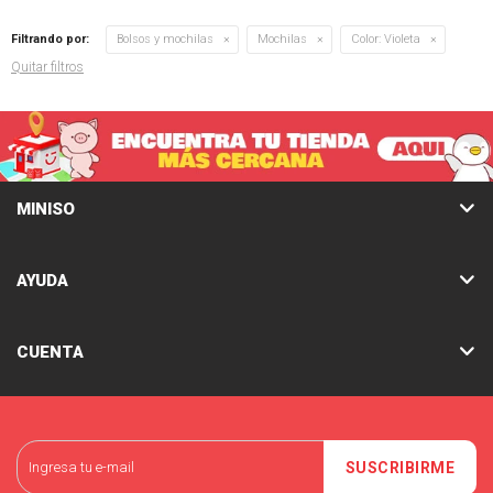
Filtrando por:
Bolsos y mochilas
Mochilas
Color:
Violeta
Quitar filtros
MINISO
AYUDA
CUENTA
SUSCRIBIRME