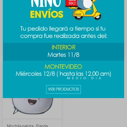
Mochila Escandalosos -
Mochila Escandalosos -
Panda
rosa
889
1.189
$
$
1.489
$
Mochila pelota - Panda