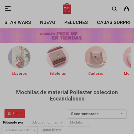

STAR WARS
NUEVO
PELUCHES
CAJAS SORPRE
Llaveros
Billeteras
Carteras
Mone
Mochilas de material Poliester coleccion
Escandalosos
Recomendados
Filtrando por:
Bolsos y mochilas
Mochilas
Quitar filtros
Material:
Poliester