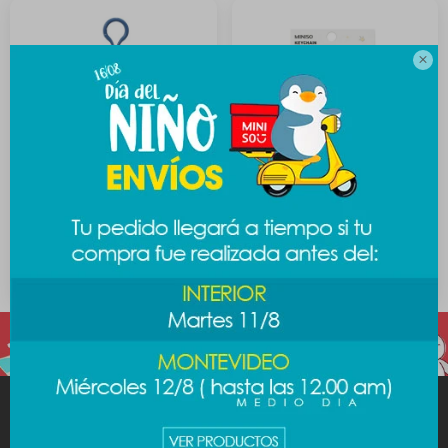

Llavero Escandalosos
Llavero Escandalositos
Monito - Polar
acrílico - Polar
389
189
$
489
$
$
MINISO