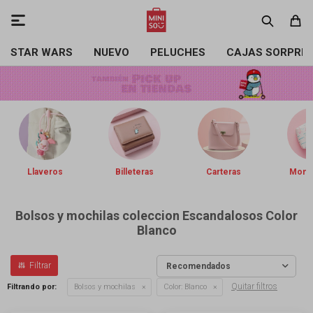

STAR WARS
NUEVO
PELUCHES
CAJAS SORPRE
Llaveros
Billeteras
Carteras
Mone
Bolsos y mochilas coleccion Escandalosos Color
Blanco
Recomendados
Quitar filtros
Filtrando por:
Bolsos y mochilas
Color:
Blanco