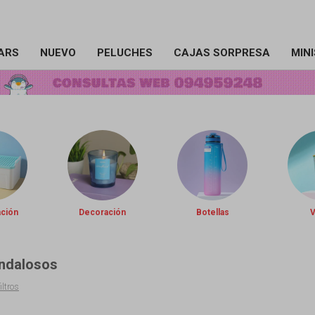
ARS
NUEVO
PELUCHES
CAJAS SORPRESA
MIN
ación
Decoración
Botellas
andalosos
iltros