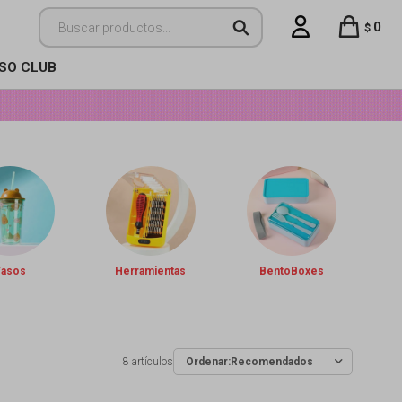
0
$
ISO CLUB
Vasos
Herramientas
BentoBoxes
8 artículos
Recomendados