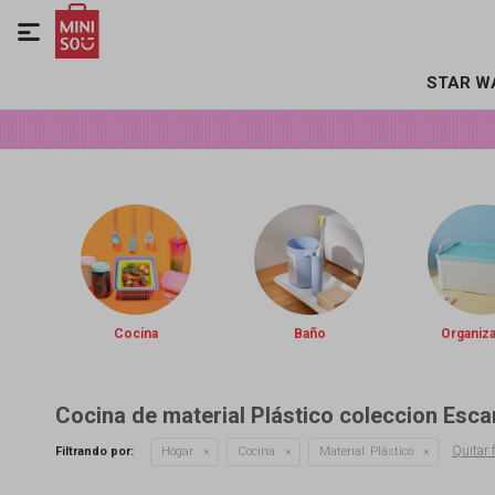

STAR W
Cocina
Baño
Organiz
Cocina de material Plástico coleccion Esc
Quitar f
Filtrando por:
Hogar
Cocina
Material:
Plástico