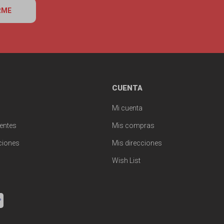
RME
CUENTA
Mi cuenta
entes
Mis compras
ciones
Mis direcciones
Wish List