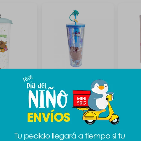
osos 550ml -
Vaso Escandalosos 800ml -
Cubierto
Pardo
189
$
$
389
$
589
$