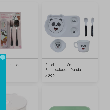

s Escandalosos
Set alimentación
Escandalosos - Panda
289
299
$