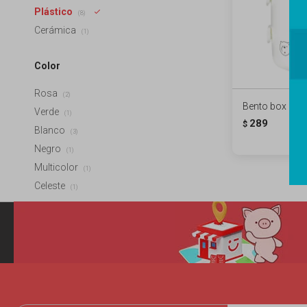
Plástico
(8)
Cerámica
(1)
Color
Rosa
(2)
Bento box dos 
Verde
(1)
289
$
Blanco
(3)
Negro
(1)
Multicolor
(1)
Celeste
(1)