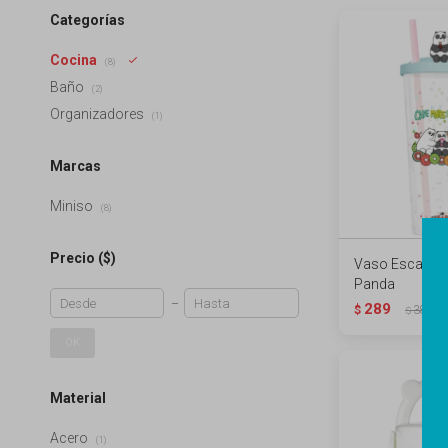
Categorías
Cocina
(8)
Baño
(2)
Organizadores
(1)
Marcas
Miniso
(8)
Precio
($)
Vaso Escandal
Panda
289
$
389
$
OK
Material
Acero
(1)