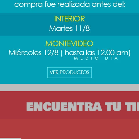
pisos - Polar
Contenedor alimentos 510ml
Contened
Pardo - Panda
Pardo - 
289
289
$
489
$
$
$