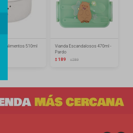
or alimentos 510ml
Vianda Escandalosos 470ml -
Polar
Pardo
189
489
$
289
$