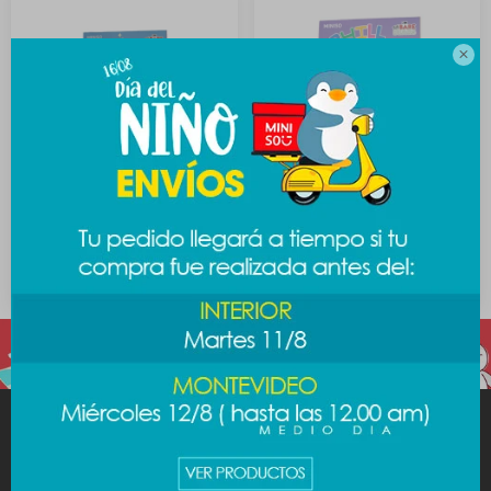

Puzzle Escandalosos
Puzzle Escandalosos
100pcs - diseño 1
100pcs - diseño 2
289
289
$
$
MINISO
AYUDA