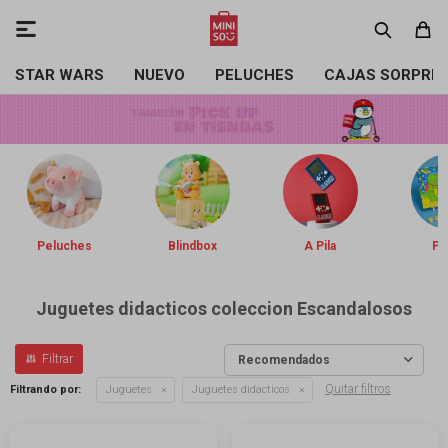

STAR WARS
NUEVO
PELUCHES
CAJAS SORPRE
Peluches
Blindbox
A Pila
Pin
Juguetes didacticos coleccion Escandalosos
Recomendados
Quitar filtros
Filtrando por:
Juguetes
Juguetes didacticos