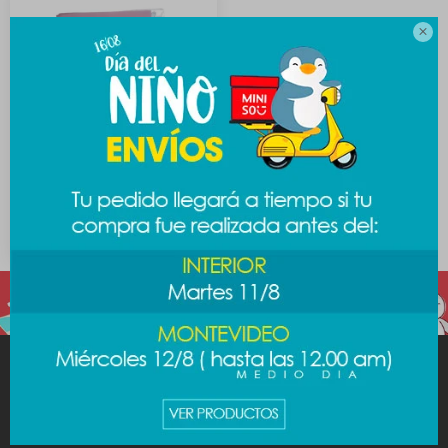

Carpeta Escandalosos A4
99
$
MINISO
AYUDA