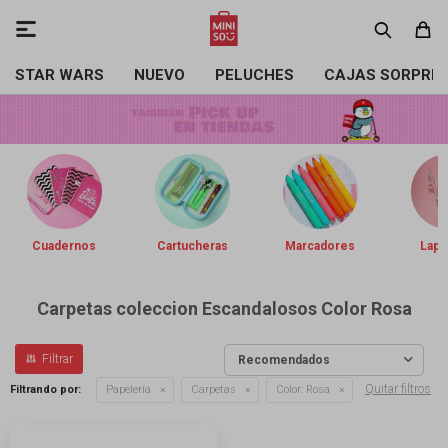

STAR WARS
NUEVO
PELUCHES
CAJAS SORPRE
Cuadernos
Cartucheras
Marcadores
Lapi
Carpetas coleccion Escandalosos Color Rosa
Recomendados
Quitar filtros
Filtrando por:
Papelería
Carpetas
Color:
Rosa