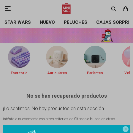

STAR WARS
NUEVO
PELUCHES
CAJAS SORPRE
Escritorio
Auriculares
Parlantes
Vela
No se han recuperado productos
¡Lo sentimos! No hay productos en esta sección.
Inténtalo nuevamente con otros criterios de filtrado o busca en otras
secciones de nuestro catálogo.
