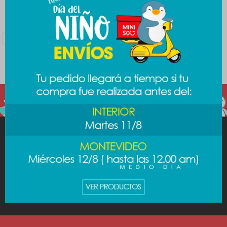
Filtrando por:
Tecnología
Audio
Auriculares
Quitar filtros
Color:
Celeste
Te recomendamos quitar:
Tecnología
MINISO
AYUDA
CUENTA