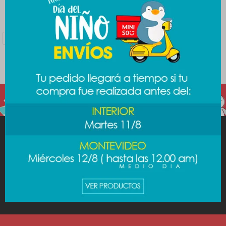
Filtrando por:
Tecnología
Audio
Auriculares
Quitar filtros
Color:
Rosa
Te recomendamos quitar:
Tecnología
MINISO
AYUDA
CUENTA