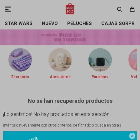

STAR WARS
NUEVO
PELUCHES
CAJAS SORPRE
Escritorio
Auriculares
Parlantes
Vela
No se han recuperado productos
¡Lo sentimos! No hay productos en esta sección.
Inténtalo nuevamente con otros criterios de filtrado o busca en otras
secciones de nuestro catálogo.
