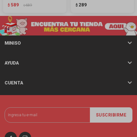
589
289
$
689
$
$
MINISO
AYUDA
CUENTA
SUSCRIBIRME