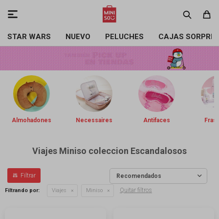

STAR WARS
NUEVO
PELUCHES
CAJAS SORPRE
Almohadones
Necessaires
Antifaces
Frasq
Viajes Miniso coleccion Escandalosos
Recomendados
Quitar filtros
Filtrando por:
Viajes
Miniso