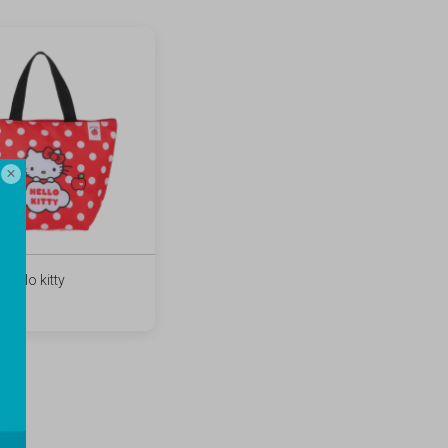

Hello kitty