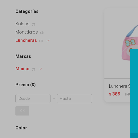
Categorías
Bolsos
(3)
Monederos
(2)
Luncheras
(3)
Marcas
Miniso
(3)
Precio
($)
Lunchera Sanri
389
$
489
$
OK
Color