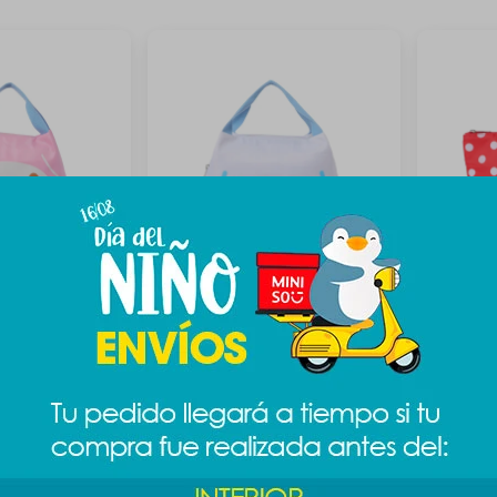
o - Melody
Lunchera Sanrio - Cinnamoroll
Lunchera 
389
389
$
489
$
$