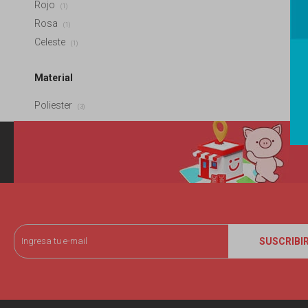
Rojo
(1)
Rosa
(1)
Celeste
(1)
Material
Poliester
(3)
SUSCRIBI