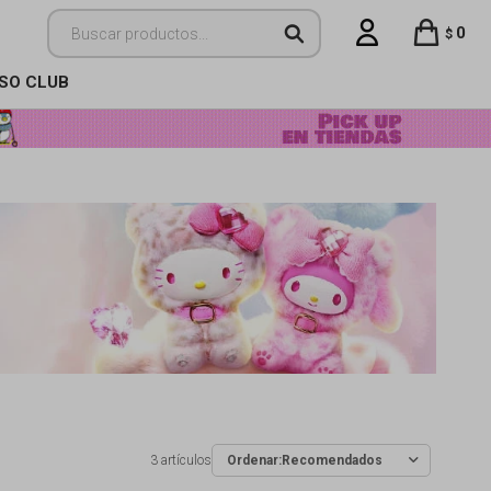
0
$
ISO CLUB
3 artículos
Recomendados