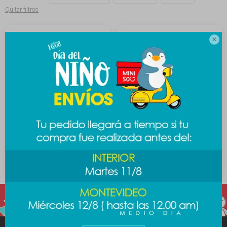
Quitar filtros

Monedero animal print
Monedero animal print
Hello Kitty - lila
Hello Kitty - marrón
389
389
$
$