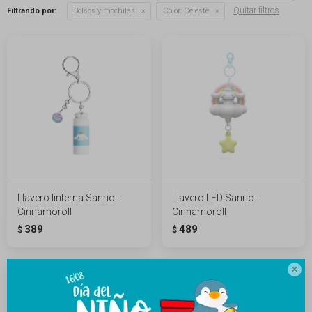
Quitar filtros
Filtrando por:
Bolsos y mochilas
Color:
Celeste
Llavero linterna Sanrio -
Llavero LED Sanrio -
Cinnamoroll
Cinnamoroll
389
489
$
$
