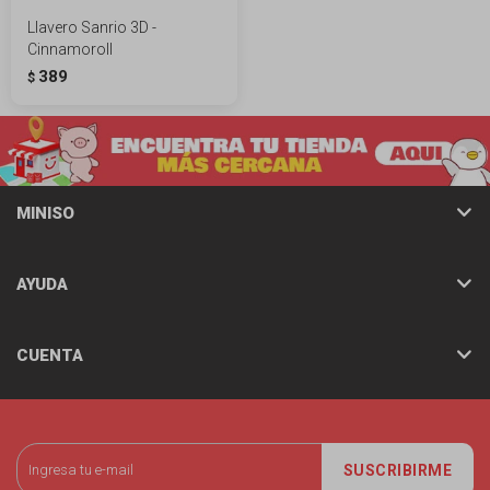
Llavero Sanrio 3D -
Cinnamoroll
389
$
MINISO
AYUDA
CUENTA
SUSCRIBIRME