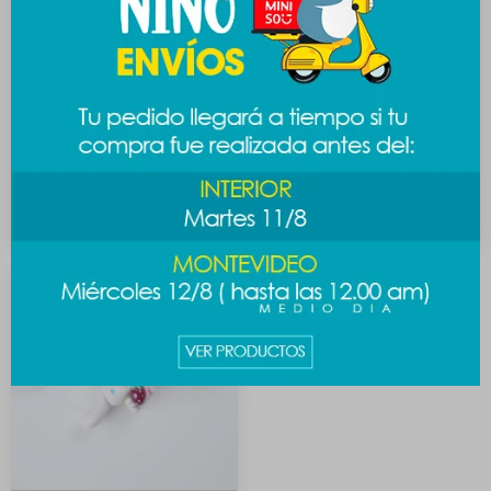
Mochila Sanrio -
Lunchera Sanrio -
Cinnamoroll
Cinnamoroll
1.389
389
$
$
489
$