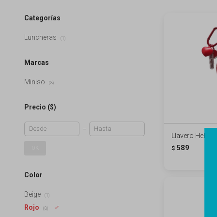
Categorías
Luncheras
(1)
Marcas
Miniso
(8)
Precio
($)
Llavero Hello Ki
589
OK
$
Color
Beige
(1)
Rojo
(8)