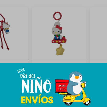
tty LED - rojo
Llavero LED Hello kitty - rojo
Llavero S
489
389
$
$