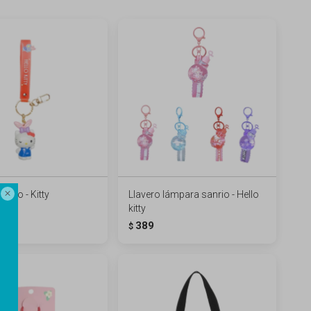
anrio - Kitty
Llavero lámpara sanrio - Hello

kitty
389
$