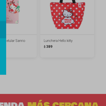
de celular Sanrio
Lunchera Hello kitty
tty
389
$