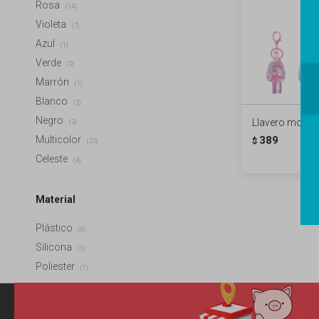
Rosa
(14)
Violeta
(7)
Azul
(1)
Verde
(2)
Marrón
(1)
Blanco
(2)
Negro
Llavero mochila
(2)
Multicolor
389
$
(22)
Celeste
(4)
Material
Plástico
(6)
Silicona
(1)
Poliester
(1)