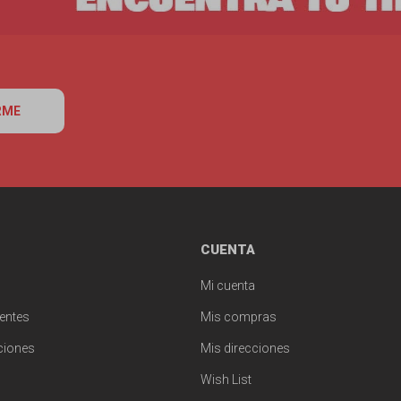
RME
CUENTA
Mi cuenta
entes
Mis compras
ciones
Mis direcciones
Wish List