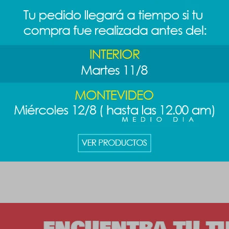
 sanrio - Kitty
Llavero mochila sanrio -
Colgante 
Kuromi
jardín - Ki
389
219
$
$