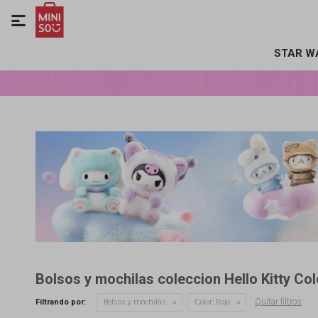

STAR W
Bolsos y mochilas coleccion Hello Kitty Col
Quitar filtros
Filtrando por:
Bolsos y mochilas
Color:
Rojo