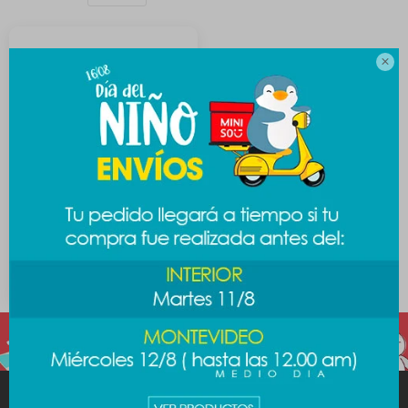

Veladora Sanrio -
Cinnamoroll
589
$
MINISO