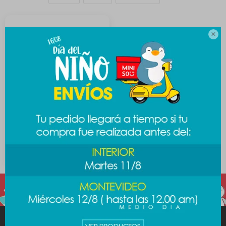

Esponja de baño Sanrio -
Pochaco
289
$
MINISO