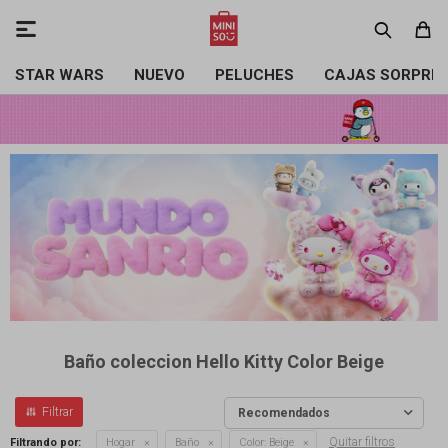

STAR WARS
NUEVO
PELUCHES
CAJAS SORPRE
Baño coleccion Hello Kitty Color Beige
Recomendados
Quitar filtros
Filtrando por:
Hogar
Baño
Color:
Beige