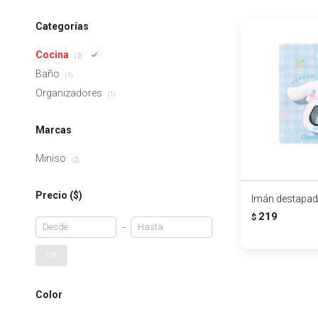
Categorías
Cocina
(2)
Baño
(1)
Organizadores
(1)
Marcas
Miniso
(2)
Precio
($)
Imán destapad
219
$
OK
Color