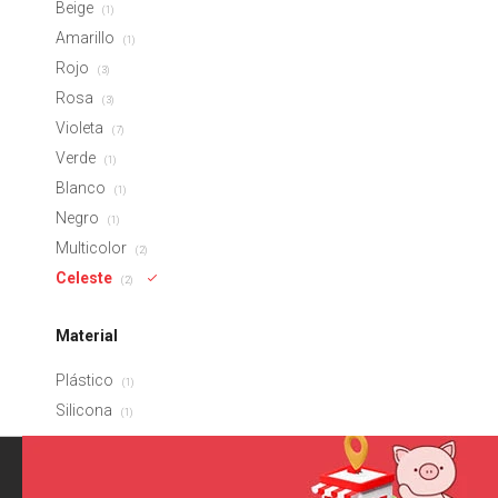
Beige
(1)
Amarillo
(1)
Rojo
(3)
Rosa
(3)
Violeta
(7)
Verde
(1)
Blanco
(1)
Negro
(1)
Multicolor
(2)
Celeste
(2)
Material
Plástico
(1)
Silicona
(1)