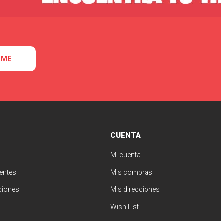
RME
CUENTA
Mi cuenta
entes
Mis compras
ciones
Mis direcciones
Wish List