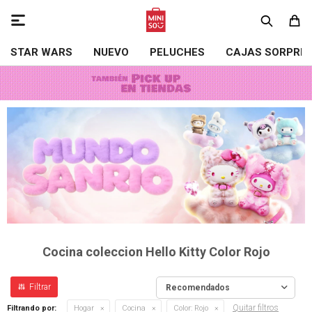

STAR WARS
NUEVO
PELUCHES
CAJAS SORPRE
Cocina coleccion Hello Kitty Color Rojo
Recomendados
Quitar filtros
Filtrando por:
Hogar
Cocina
Color:
Rojo