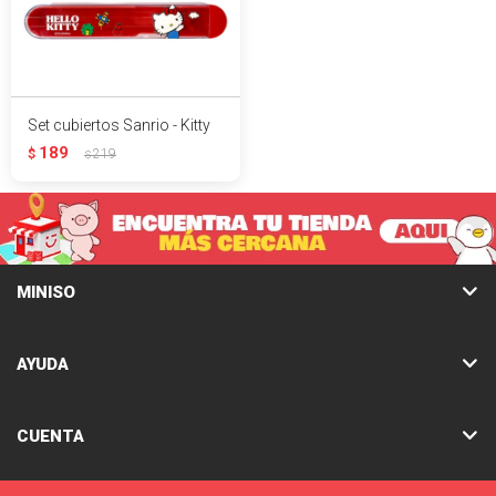
Set cubiertos Sanrio - Kitty
189
$
219
$
MINISO
AYUDA
CUENTA