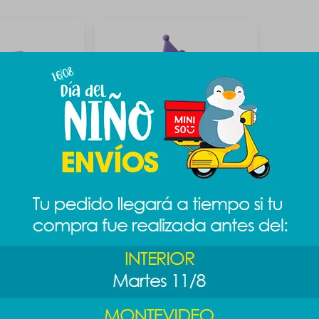
anrio gatito
Soporte para celular Sanrio -
Kuromi
389
$