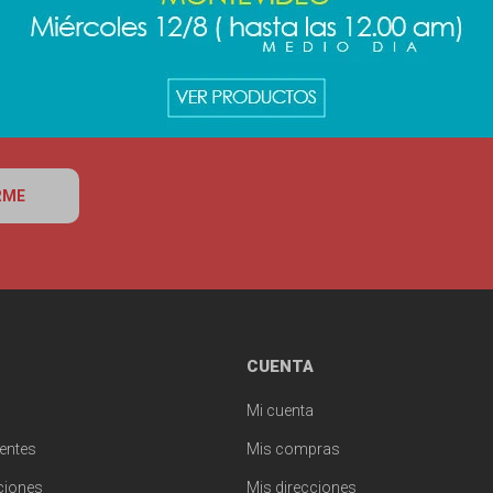
RME
CUENTA
Mi cuenta
entes
Mis compras
ciones
Mis direcciones