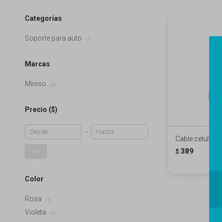
Categorías
Soporte para auto
(1)
Marcas
Miniso
(2)
Precio
($)
Cable celular S
389
OK
$
Color
Rosa
(1)
Violeta
(1)