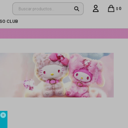
0
$
ISO CLUB
