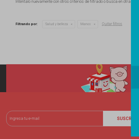
Inténtalo nuevamente con otros criterios de filtrado o busca en otras se
Quitar filtros
Filtrando por:
Salud y belleza
Manos
SUSCRIBI