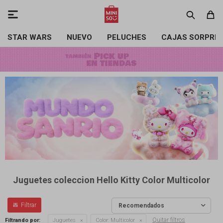

STAR WARS
NUEVO
PELUCHES
CAJAS SORPRE
Juguetes coleccion Hello Kitty Color Multicolor
Recomendados
Quitar filtros
Filtrando por:
Juguetes
Color:
Multicolor