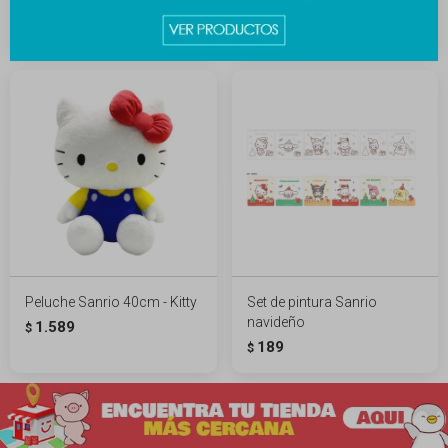
Peluche Sanrio 50cm - Kitty
Puzzle Sanrio candy
2.489
289
$
$
389
$
Peluche Sanrio 40cm - Kitty
Set de pintura Sanrio
navideño
1.589
$
189
$