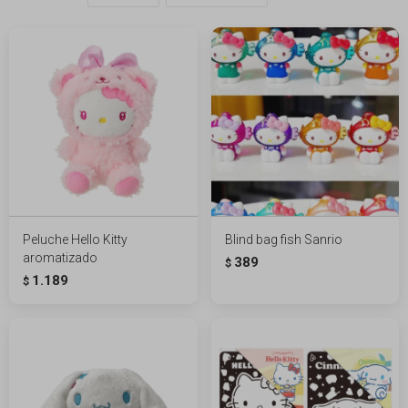
Peluche Hello Kitty
Blind bag fish Sanrio
aromatizado
389
$
1.189
$