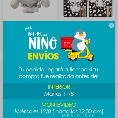

Peluche Sanrio sweet -
Kit pintura Sanrio A - Kitty
Cinnamoroll
119
$
1.189
$