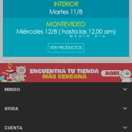
Figura para pintar Sanrio -
Mini carrito de compras -
Kuromi
Kuromi
189
249
$
$
MINISO
AYUDA
CUENTA