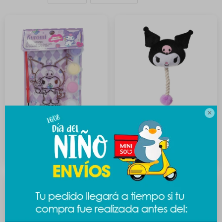

Atrapasol Sanrio DIY -
Juguete mascota Sanrio -
Kuromi
Kuromi
189
289
$
$
389
$