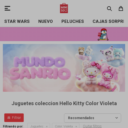

STAR WARS
NUEVO
PELUCHES
CAJAS SORPRE
Juguetes coleccion Hello Kitty Color Violeta
Recomendados
Quitar filtros
Filtrando por:
Juguetes
Color:
Violeta