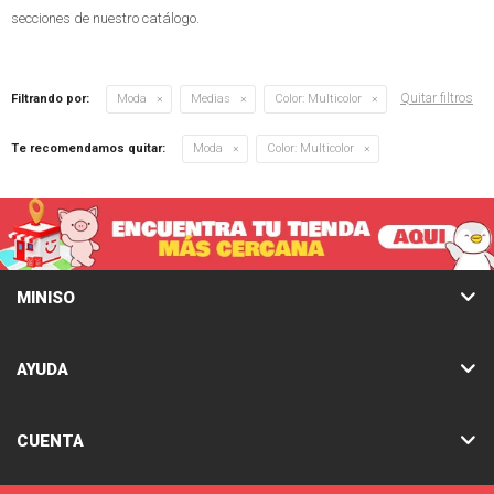
secciones de nuestro catálogo.
Quitar filtros
Filtrando por:
Moda
Medias
Color:
Multicolor
Te recomendamos quitar:
Moda
Color:
Multicolor
MINISO
AYUDA
CUENTA