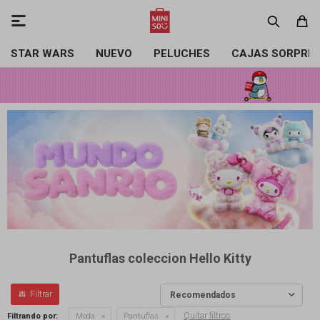

STAR WARS
NUEVO
PELUCHES
CAJAS SORPRE
Pantuflas coleccion Hello Kitty
Recomendados
Quitar filtros
Filtrando por:
Moda
Pantuflas