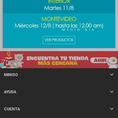
Sandalia Sanrio 39-40 - Kitty
589
$
MINISO
AYUDA
CUENTA