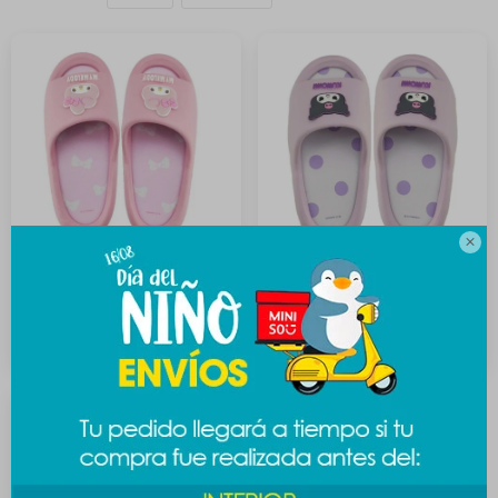

Sandalia Sanrio 39-40 -
Sandalia Sanrio 39-40 -
Melody
Kuromi
589
589
$
$