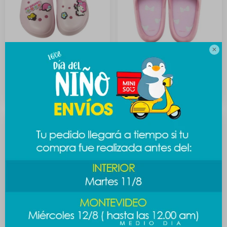

Sandalia sanrio floral 35-36
Sandalia Sanrio 35-36 -
- Melody
Melody
789
589
$
$