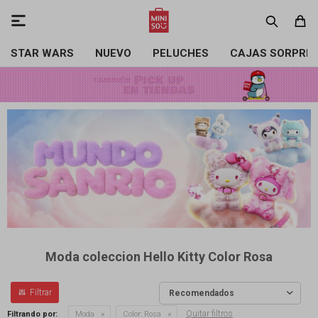

STAR WARS
NUEVO
PELUCHES
CAJAS SORPRE
Moda coleccion Hello Kitty Color Rosa
Recomendados
Quitar filtros
Filtrando por:
Moda
Color:
Rosa