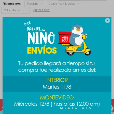
Filtrando por:
Papelería
Cuadernos y Libretas
Quitar filtros
Color:
Multicolor

Set cuadernos Hello Kitty
2pcs - azul
189
$