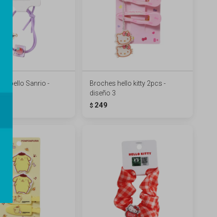
cabello Sanrio -
Broches hello kitty 2pcs -
diseño 3
249
$