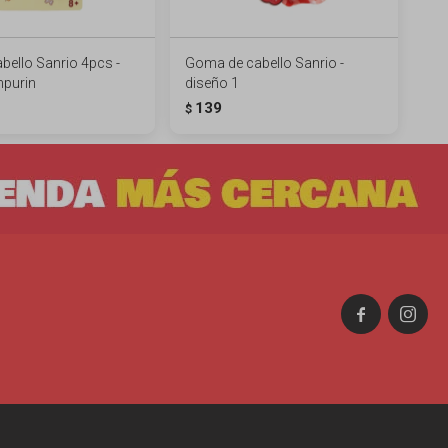
abello Sanrio 4pcs -
Goma de cabello Sanrio -
purin
diseño 1
139
$

