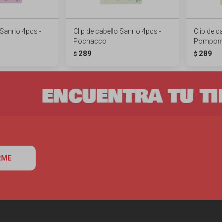
 Sanrio 4pcs -
Clip de cabello Sanrio 4pcs -
Clip de c
Pochacco
Pompom
289
289
$
$
RME