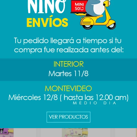
 - Pochaco
Goma de cabello Sanrio - Kitty
Goma de 
Kuromi
219
$
219
$