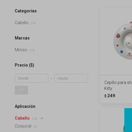
Categorías
Cabello
(12)
Marcas
Miniso
(12)
Precio
($)
Cepillo para 
Kitty
OK
249
$
Aplicación
Cabello
(12)
Corporal
(2)