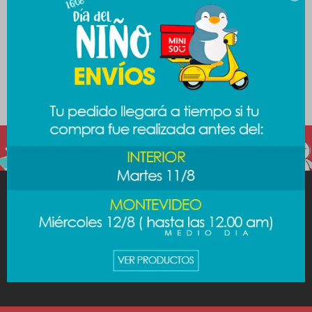
secciones de nuestro catálogo.
Quitar filtros
Filtrando por:
Salud y belleza
Aplicación:
Manos
Te recomendamos quitar:
Aplicación:
Manos
MINISO
AYUDA
CUENTA