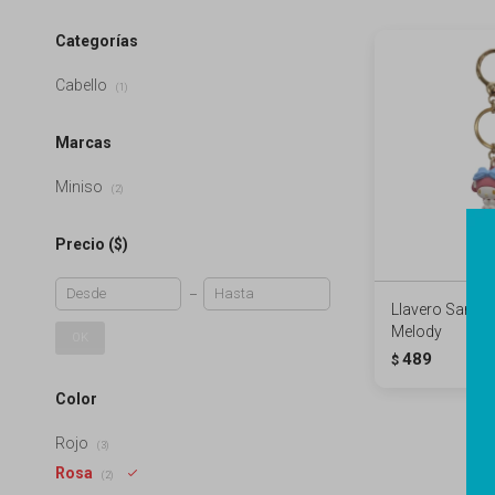
Categorías
Cabello
(1)
Marcas
Miniso
(2)
Precio
($)
Llavero Sanrio
Melody
OK
489
$
Color
Rojo
(3)
Rosa
(2)