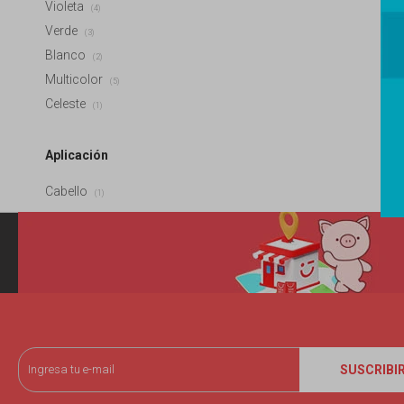
Violeta
(4)
Verde
(3)
Blanco
(2)
Multicolor
(5)
Celeste
(1)
Aplicación
Cabello
(1)
SUSCRIBI