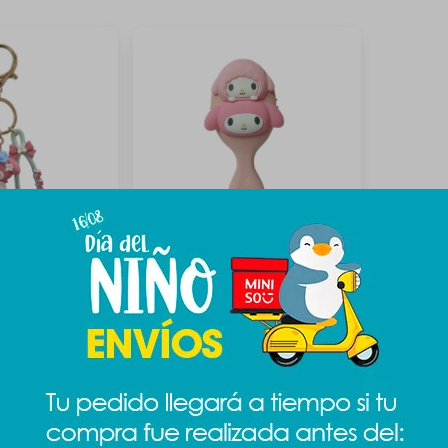
 campanita -
Cepillo Sanrio - Melody
289
$