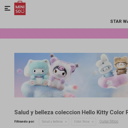

STAR W
Salud y belleza coleccion Hello Kitty Color
Quitar filtros
Filtrando por:
Salud y belleza
Color:
Rosa