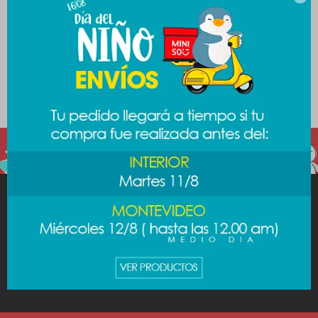
secciones de nuestro catálogo.
Quitar filtros
Filtrando por:
Tecnología
Audio
Color:
Violeta
Te recomendamos quitar:
Tecnología
Audio
MINISO
AYUDA
CUENTA