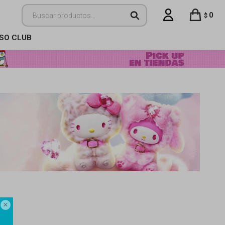
0
$
ISO CLUB
