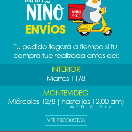
cciones de nuestro catálogo.
itar filtros
RME