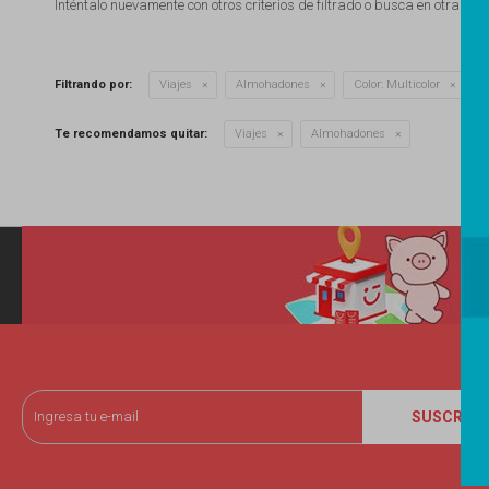
Inténtalo nuevamente con otros criterios de filtrado o busca en otras se
Qu
Filtrando por:
Viajes
Almohadones
Color:
Multicolor
Te recomendamos quitar:
Viajes
Almohadones
SUSCRIBI