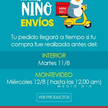
cciones de nuestro catálogo.
iltros
RME