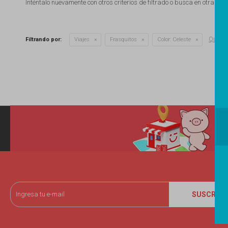
Inténtalo nuevamente con otros criterios de filtrado o busca en otras se
Quitar f
Filtrando por:
Viajes
Frasquitos
Color:
Celeste
SUSCRIBI