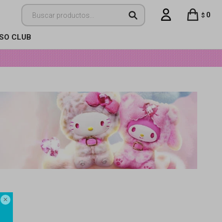
0
$
ISO CLUB
