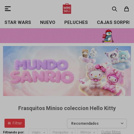

STAR WARS
NUEVO
PELUCHES
CAJAS SORPRE
Frasquitos Miniso coleccion Hello Kitty
Recomendados
Quitar filtros
Filtrando por:
Viajes
Frasquitos
Miniso