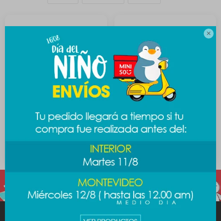

Frascos de viaje Hello kitty
Frasco espuma Hello Kitty
5pcs
250ml
249
189
$
$
MINISO