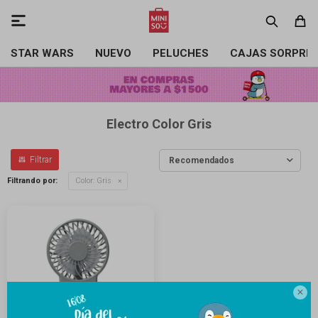

STAR WARS
NUEVO
PELUCHES
CAJAS SORPRE
Electro Color Gris
Recomendados
Filtrando por:
Color:
Gris
