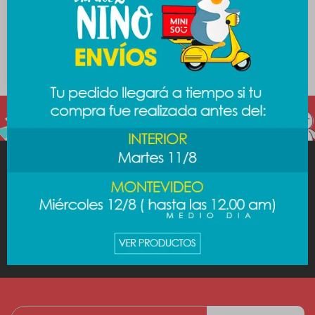
Ventilador de mano - gris
589
$
MINISO
AYUDA
CUENTA