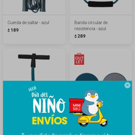
Cuerda de saltar - azul
Banda circular de
resistencia - azul
189
$
289
$

Banda de resistencia - azul
Disco deslizante
entrenamiento 2 pcs - azul
189
$
489
$
189
$
489
$