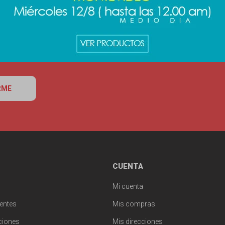
RME
CUENTA
Mi cuenta
entes
Mis compras
ciones
Mis direcciones