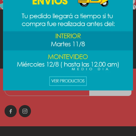
MINISO
AYUDA
CUENTA
SUSCRIBIRME

