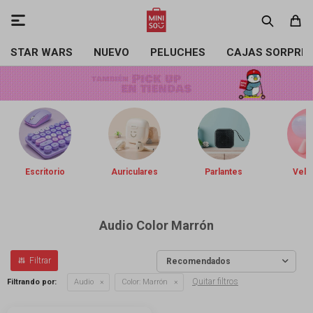

STAR WARS
NUEVO
PELUCHES
CAJAS SORPRE
Escritorio
Auriculares
Parlantes
Vela
Audio Color Marrón
Recomendados
Quitar filtros
Filtrando por:
Audio
Color:
Marrón