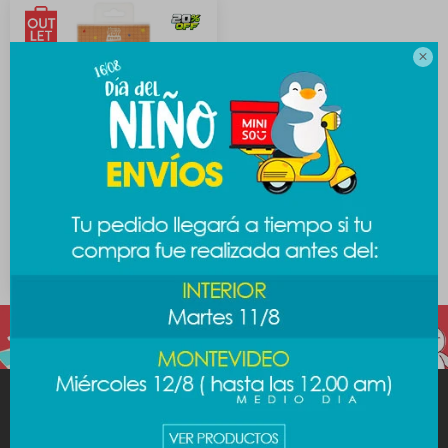

Auriculares Toy Story -
Woody
391
$
589
$
MINISO